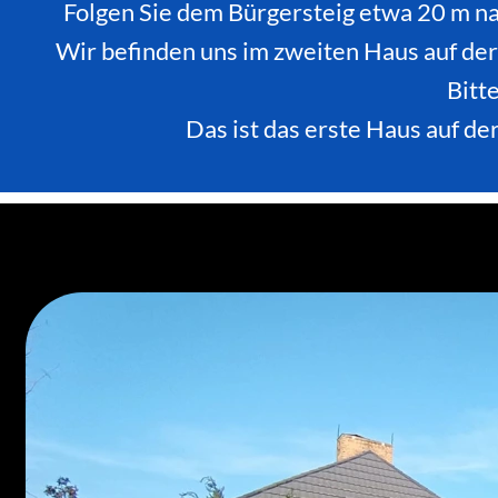
Folgen Sie dem Bürgersteig etwa 20 m nac
Wir befinden uns im zweiten Haus auf der 
Bitte
Das ist das erste Haus auf de